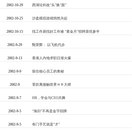
2002-10-29
西湖论剑改“头”换“面”
2002-10-25
沙盘模拟游戏悄然兴起
2002-10-15
找工作易找好工作难 “黄金月”招聘喜忧参半
2002-9-29
甄荣辉： 以飞机代步
2002-9-13
香港人内地求职日渐火爆
2002-9-9
留住核心员工的奥秘
2002-9
零距离接触世界ＨＲ大师
2002-9-7
HR，学会与CEO共舞
2002-9-5
“海归”不再是金字招牌
2002-9-5
有门手艺就是“才”