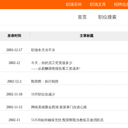
职场百科
职场文库
招聘信
首页
职位搜索
发表时间
文章标题
2003-12-17
职场冬天冷不冷
2002-12
今天，你的员工究竟值多少
——从薪酬调查报告看工资成本!
2002-12-2
甄荣辉：执行制胜
2002-11-18
10月职位在减少
2002-11-12
网络英雄聚会西湖 新派掌门自述心路
2002-11
51JOB如何确保无忧 甄荣辉既当教练又做消防员